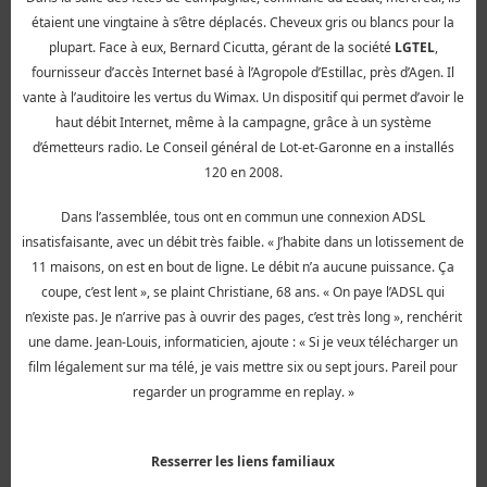
étaient une vingtaine à s’être déplacés. Cheveux gris ou blancs pour la
plupart. Face à eux, Bernard Cicutta, gérant de la société
LGTEL
,
fournisseur d’accès Internet basé à l’Agropole d’Estillac, près d’Agen. Il
vante à l’auditoire les vertus du Wimax. Un dispositif qui permet d’avoir le
haut débit Internet, même à la campagne, grâce à un système
d’émetteurs radio. Le Conseil général de Lot-et-Garonne en a installés
120 en 2008.
Dans l’assemblée, tous ont en commun une connexion ADSL
insatisfaisante, avec un débit très faible. « J’habite dans un lotissement de
11 maisons, on est en bout de ligne. Le débit n’a aucune puissance. Ça
coupe, c’est lent », se plaint Christiane, 68 ans. « On paye l’ADSL qui
n’existe pas. Je n’arrive pas à ouvrir des pages, c’est très long », renchérit
une dame. Jean-Louis, informaticien, ajoute : « Si je veux télécharger un
film légalement sur ma télé, je vais mettre six ou sept jours. Pareil pour
regarder un programme en replay. »
Resserrer les liens familiaux