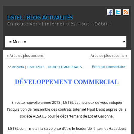
LGTEL : BLOG ACTUALITES
En route vers l'internet très Haut - Débit !
«
Articles plus anciens
Articles plus récents
»
Écrire un commentaire
de
bcicutta
|
02/01/2013
|
OFFRES COMMERCIALES
DÉVELOPPEMENT COMMERCIAL
En cette nouvelle année 2013 ,
LGTEL
est heureux de vous indiquer
l’acquisition de l’ensemble des contrats Internet Haut Débit auprès de la
société ALSATIS pour le département de Lot et Garonne.
LGTEL
confirme ainsi sa volonté d’être le leader de l’Internet Haut débit