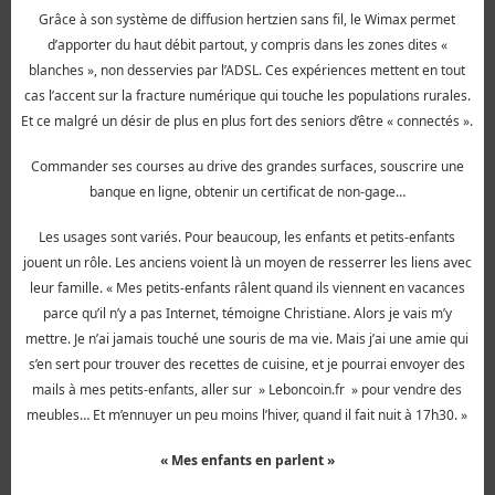
Grâce à son système de diffusion hertzien sans fil, le Wimax permet
d’apporter du haut débit partout, y compris dans les zones dites «
blanches », non desservies par l’ADSL. Ces expériences mettent en tout
cas l’accent sur la fracture numérique qui touche les populations rurales.
Et ce malgré un désir de plus en plus fort des seniors d’être « connectés ».
Commander ses courses au drive des grandes surfaces, souscrire une
banque en ligne, obtenir un certificat de non-gage…
Les usages sont variés. Pour beaucoup, les enfants et petits-enfants
jouent un rôle. Les anciens voient là un moyen de resserrer les liens avec
leur famille. « Mes petits-enfants râlent quand ils viennent en vacances
parce qu’il n’y a pas Internet, témoigne Christiane. Alors je vais m’y
mettre. Je n’ai jamais touché une souris de ma vie. Mais j’ai une amie qui
s’en sert pour trouver des recettes de cuisine, et je pourrai envoyer des
mails à mes petits-enfants, aller sur » Leboncoin.fr » pour vendre des
meubles… Et m’ennuyer un peu moins l’hiver, quand il fait nuit à 17h30. »
« Mes enfants en parlent »