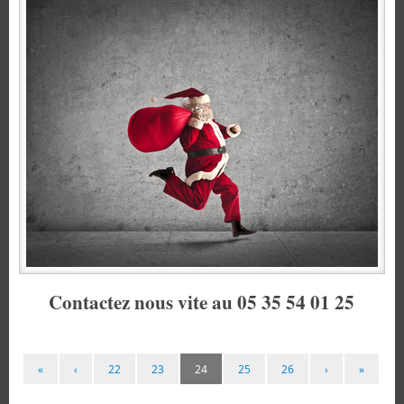
Contactez nous vite au 05 35 54 01 25
«
‹
22
23
24
25
26
›
»