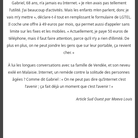
Gabriel, 68 ans, n’a jamais eu Internet. « Je n’en avais pas tellement
l’utilité. J’ai beaucoup d’activités. Mais les enfants m’en parlent, donc je
vais m’y mettre », déclare-t-il tout en remplissant le formulaire de LGTEL.
Il coche une offre à 49 euros par mois, qui permet aussi d’appeler sans
limite sur les fixes et les mobiles. « Actuellement, je paye 50 euros de
téléphone, mais il faut faire attention, parce qu’il n’y a rien d’illimité. De
plus en plus, on ne peut joindre les gens que sur leur portable, ça revient
cher. »
À lui les longues conversations avec sa famille de Vendée, et son neveu
exilé en Malaisie. Internet, un remède contre la solitude des personnes
âgées ? Comme dit Gabriel : « On ne peut pas dire qu’Internet c’est
l’avenir ; ça fait déjà un moment que c’est l’avenir ! »
Article Sud Ouest par Maeva Louis