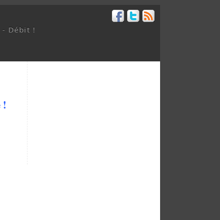
 - Débit !
 !