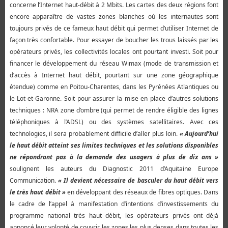
concerne l’Internet haut-débit à 2 Mbits. Les cartes des deux régions font
encore apparaître de vastes zones blanches où les internautes sont
toujours privés de ce fameux haut débit qui permet d’utiliser Internet de
façon très confortable. Pour essayer de boucher les trous laissés par les
opérateurs privés, les collectivités locales ont pourtant investi. Soit pour
financer le développement du réseau Wimax (mode de transmission et
d’accès à Internet haut débit, pourtant sur une zone géographique
étendue) comme en Poitou-Charentes, dans les Pyrénées Atlantiques ou
le Lot-et-Garonne. Soit pour assurer la mise en place d’autres solutions
techniques : NRA zone d’ombre (qui permet de rendre éligible des lignes
téléphoniques à l’ADSL) ou des systèmes satellitaires. Avec ces
technologies, il sera probablement difficile d’aller plus loin.
« Aujourd’hui
le haut débit atteint ses limites techniques et les solutions disponibles
ne répondront pas à la demande des usagers à plus de dix ans »
soulignent les auteurs du Diagnostic 2011 d’Aquitaine Europe
Communication.
« Il devient nécessaire de basculer du haut débit vers
le très haut débit »
en développant des réseaux de fibres optiques. Dans
le cadre de l’appel à manifestation d’intentions d’investissements du
programme national très haut débit, les opérateurs privés ont déjà
annoncé leur volonté de couvrir les zones les plus denses dans toutes les