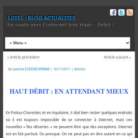
LGTEL : BLOG ACTUALITES
En route vers l'internet très Haut - Débit !
«
Article précédent
Article suivant
»
de
Laetitia EZZEDDI KERKAR
|
16/11/2011
|
Articles
HAUT DÉBIT : EN ATTENDANT MIEUX
En Poitou-Charentes et en Aquitaine, il doit bien rester quelques endroits
où il est toujours impossible de se connecter à Internet, mais ces
nouvelles « îles désertes » ne peuvent être que des exceptions. Internet
est en fait partout. Ou presque. On ne peut pas en dire autant en ce qui